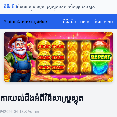
ទំព័រដើម
ព័ត៌មានស្លុត
យុទ្ធសាស្រ្តស្លុត
អត្ថបទសិក្សា
ប្រភេទស្លុត
Slot លេងថ្ងៃនេះ ឈ្នះថ្ងៃនេះ
ទំព័រដើម
អត្ថបទ
ចំណាត់ក្រុម
ការយល់ដឹងអំពីវិធីសាស្ត្រស្លុត
2026-04-18
Admin