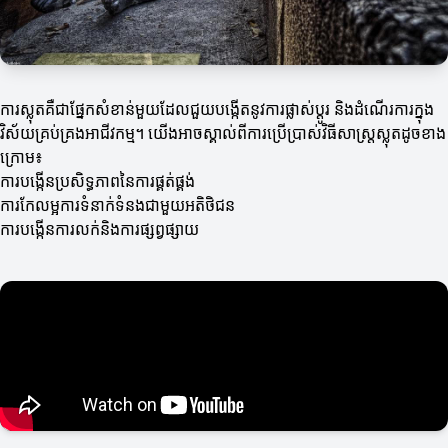
ការស្លុតគឺជាផ្នែកសំខាន់មួយដែលជួយបង្កើតនូវការផ្លាស់ប្តូរ និងដំណើរការក្នុង
វិស័យគ្រប់គ្រងអាជីវកម្ម។ យើងអាចស្គាល់ពីការប្រើប្រាស់វិធីសាស្ត្រស្លុតដូចខាង
ក្រោម៖
ការបង្កើនប្រសិទ្ធភាពនៃការផ្គត់ផ្គង់
ការកែលម្អការទំនាក់ទំនងជាមួយអតិថិជន
ការបង្កើនការលក់និងការផ្សព្វផ្សាយ