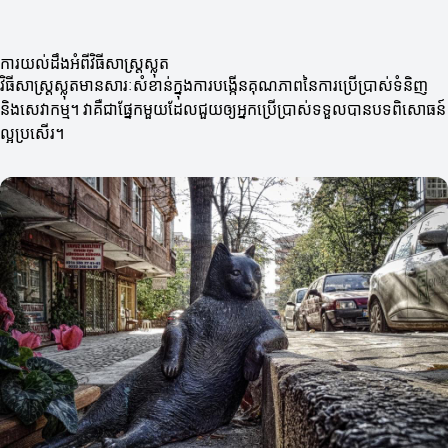
ការយល់ដឹងអំពីវិធីសាស្ត្រស្លុត
វិធីសាស្ត្រស្លុតមានសារៈសំខាន់ក្នុងការបង្កើនគុណភាពនៃការប្រើប្រាស់ទំនិញ
និងសេវាកម្ម។ វាគឺជាផ្នែកមួយដែលជួយឲ្យអ្នកប្រើប្រាស់ទទួលបានបទពិសោធន៍
ល្អប្រសើរ។