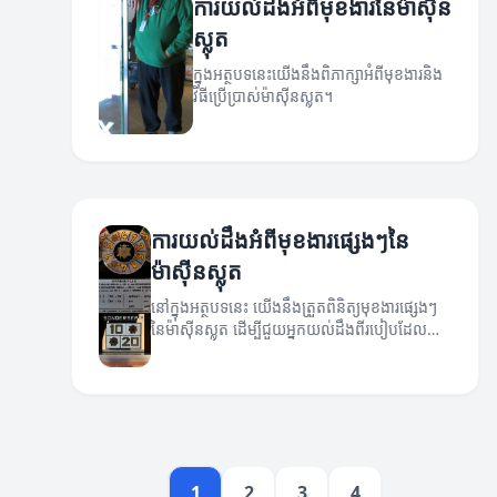
ការយល់ដឹងអំពីមុខងារនៃម៉ាស៊ីន
ស្លុត
ក្នុងអត្ថបទនេះយើងនឹងពិភាក្សាអំពីមុខងារនិង
វិធីប្រើប្រាស់ម៉ាស៊ីនស្លុត។
ការយល់ដឹងអំពីមុខងារផ្សេងៗនៃ
ម៉ាស៊ីនស្លុត
នៅក្នុងអត្ថបទនេះ យើងនឹងត្រួតពិនិត្យមុខងារផ្សេងៗ
នៃម៉ាស៊ីនស្លុត ដើម្បីជួយអ្នកយល់ដឹងពីរបៀបដែល
ពួកវាធ្វើការនិងអត្ថប្រយោជន៍របស់វាជាច្រើន។
1
2
3
4