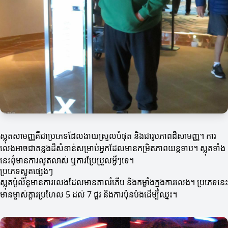
ស្លុតសាមញ្ញគឺជាប្រភេទដែលងាយស្រួលបំផុត និងជារូបភាពដ៏សាមញ្ញ។ ការ
លេងអាចជាគន្លងដ៏សំខាន់សម្រាប់អ្នកដែលមានកម្រិតភាពយន្តទាប។ ស្លុតទាំង
នេះពុំមានការលូតលាស់ ឬការប្រែប្រួលអ្វីៗទេ។
ប្រភេទស្លុតផ្សេងៗ
ស្លុតប៉ូលីនូមានការលេងដែលមានភាពរំភើប និងកម្លាំងក្នុងការលេង។ ប្រភេទនេះ
មានម្ចាស់ក្តារប្រហែល 5 ដល់ 7 ជួរ និងការប៉ុនប៉ងដើម្បីឈ្នះ។