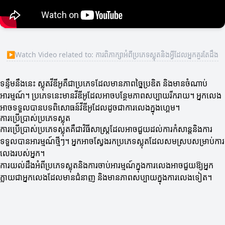
▶
Watch Video related to: ការពិភាក្សាអំពីប្រភេទស្លុតនិងអ្វីដែលអ្នកគួរតែដឹង
ទន្ទឹមនឹងនេះ ស្លុតវីឌីអូគឺជាប្រភេទដែលមានភាពច្នៃប្រឌិត និងមានចំណាប់
អារម្មណ៍។ ប្រភេទនេះមានវីឌីអូដែលអាចបន្ថែមភាពសប្បាយរីករាយ។ អ្នកលេង
អាចទទួលបានបទពិសោធន៍វីឌីអូដែលដូចជាការលេងក្នុងហ្គេម។
ការប្រើប្រាស់ប្រភេទស្លុត
ការប្រើប្រាស់ប្រភេទស្លុតគឺជាវិធីសាស្រ្តដែលអាចជួយដល់ការកំសាន្តនិងការ
ទទួលបានអារម្មណ៍ថ្មីៗ។ អ្នកអាចស្វែងរកប្រភេទស្លុតដែលសមស្របសម្រាប់ការ
លេងរបស់អ្នក។
ការយល់ដឹងអំពីប្រភេទស្លុតនិងការចាប់អារម្មណ៍ក្នុងការលេងអាចជួយឱ្យអ្នក
ក្លាយជាអ្នកលេងដែលមានជំនាញ និងមានភាពសប្បាយក្នុងការលេងទៀត។