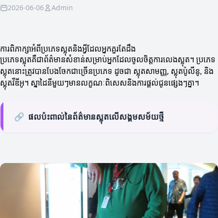
2026-06-06
Admin
ការពិភាក្សាអំពីប្រភេទស្លុតនិងអ្វីដែលអ្នកគួរតែដឹង
ប្រភេទស្លុតគឺជាព័ត៌មានសំខាន់សម្រាប់អ្នកដែលចូលចិត្តការលេងស្លុត។ ប្រភេទ
ស្លុតនោះត្រូវបានបែងចែកជាច្រើនប្រភេទ ដូចជា ស្លុតសាមញ្ញ, ស្លុតប៉ូលីនូ, និង
ស្លុតវីឌីអូ។ ស្នាដៃនីមួយៗមានលក្ខណៈពិសេសនិងការផ្តល់ជូនផ្សេងៗគ្នា។
🔗
ផលប៉ះពាល់នៃព័ត៌មានស្លុតលើសង្គមសម័យថ្មី