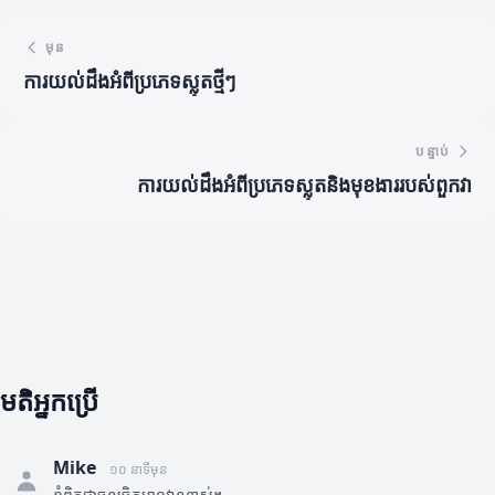
មុន
ការយល់ដឹងអំពីប្រភេទស្លុតថ្មីៗ
បន្ទាប់
ការយល់ដឹងអំពីប្រភេទស្លុតនិងមុខងាររបស់ពួកវា
មតិអ្នកប្រើ
Mike
១០ នាទីមុន