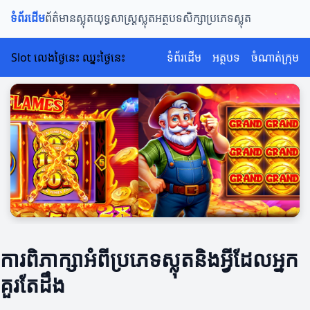
ទំព័រដើម
ព័ត៌មានស្លុត
យុទ្ធសាស្រ្តស្លុត
អត្ថបទសិក្សា
ប្រភេទស្លុត
Slot លេងថ្ងៃនេះ ឈ្នះថ្ងៃនេះ
ទំព័រដើម
អត្ថបទ
ចំណាត់ក្រុម
ការពិភាក្សាអំពីប្រភេទស្លុតនិងអ្វីដែលអ្នក
គួរតែដឹង