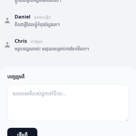
ខ្ញុំពិតជាចូលចិត្តអានវាណាស់។
Daniel
មុននេះបន្តិច
ពិតជាអ្វីដែលខ្ញុំកំពុងស្វែងរក។
Chris
៣ ថ្ងៃមុន
អត្ថបទល្អណាស់! អរគុណសម្រាប់ការចែករំលែក។
បញ្ចេញមតិ
ផ្ញើមតិ