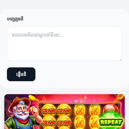
បញ្ចេញមតិ
ផ្ញើមតិ