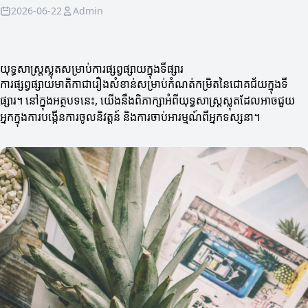
2026-06-22
Admin
យុទ្ធសាស្រ្តស្លុតសម្រាប់ការផ្សព្វផ្សាយក្នុងទីផ្សារ
ការផ្សព្វផ្សាយមាតិកាជារឿងសំខាន់សម្រាប់កំណត់កម្រិតនៃជោគជ័យក្នុងទី
ផ្សារ។ នៅក្នុងអត្ថបទនេះ, យើងនឹងពិភាក្សាអំពីយុទ្ធសាស្រ្តស្លុតដែលអាចជួយ
អ្នកក្នុងការបង្កើនការចូលនិវត្តន៍ និងការចាប់អារម្មណ៍ពីអ្នកទស្សនា។