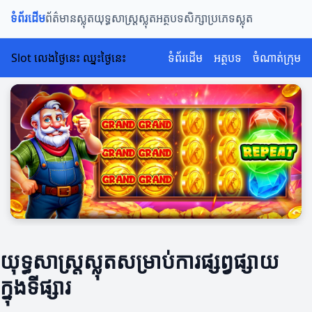
ទំព័រដើម
ព័ត៌មានស្លុត
យុទ្ធសាស្រ្តស្លុត
អត្ថបទសិក្សា
ប្រភេទស្លុត
Slot លេងថ្ងៃនេះ ឈ្នះថ្ងៃនេះ
ទំព័រដើម
អត្ថបទ
ចំណាត់ក្រុម
យុទ្ធសាស្រ្តស្លុតសម្រាប់ការផ្សព្វផ្សាយ
ក្នុងទីផ្សារ