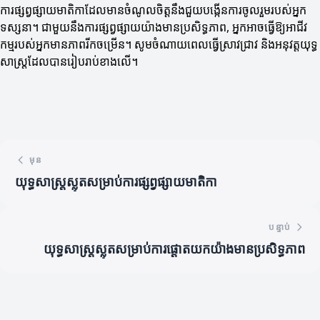
ការផ្សព្វផ្សាយមាតិកាដែលមានចំណូលចិត្តនឹងជួយបង្កើនការចូលរួមរបស់អ្នក
ទស្សនា។ ជាមួយនឹងការផ្សព្វផ្សាយយ៉ាងមានប្រសិទ្ធភាព, អ្នកអាចធ្វើឱ្យអាជីវ
កម្មរបស់អ្នកមានភាពរីកចម្រើន។ សូមចំណាយពេលធ្វើស្រាវជ្រាវ និងអនុវត្តយុទ្ធ
សាស្រ្តដែលបានរៀបរាប់ខាងលើ។
មុន
យុទ្ធសាស្រ្តស្លុតសម្រាប់ការផ្សព្វផ្សាយមាតិកា
បន្ទាប់
យុទ្ធសាស្ត្រស្លុតសម្រាប់ការផ្តោតយកយ៉ាងមានប្រសិទ្ធភាព