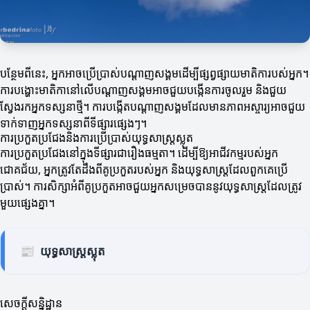
បន្ថែមពីនេះ, អ្នកអាចប្រើប្រាស់បណ្តាញសង្គមដើម្បីផ្សព្វផ្សាយមាតិការបស់អ្នក។
ការបង្ហោះមាតិកានៅលើបណ្ដាញសង្គមអាចជួយបង្កើនការចូលរួម និងជួយ
ស្វែងរកអ្នកទស្សនាថ្មី។ ការបង្កើតបណ្ដាញសង្គមដែលមានភាពអស្ចារ្យអាចជួយ
ទាក់ទាញអ្នកទស្សនាពីទីផ្សារផ្សេងៗ។
ការប្រកួតប្រជែងនិងការប្រើប្រាស់យុទ្ធសាស្រ្តស្លុត
ការប្រកួតប្រជែងនៅក្នុងទីផ្សារជារឿងធម្មតា។ ដើម្បីឱ្យអាជីវកម្មរបស់អ្នក
ជោគជ័យ, អ្នកត្រូវតែដឹងពីគូប្រកួតរបស់អ្នក និងយុទ្ធសាស្រ្តដែលពួកគេប្រើ
ប្រាស់។ ការសិក្សាអំពីគូប្រកួតអាចជួយអ្នកសម្រេចបាននូវយុទ្ធសាស្រ្តដែលត្រូវ
មួយផ្សេងគ្នា។
📰
យុទ្ធសាស្រ្តស្លុត
សេចក្តីសន្និដ្ឋាន