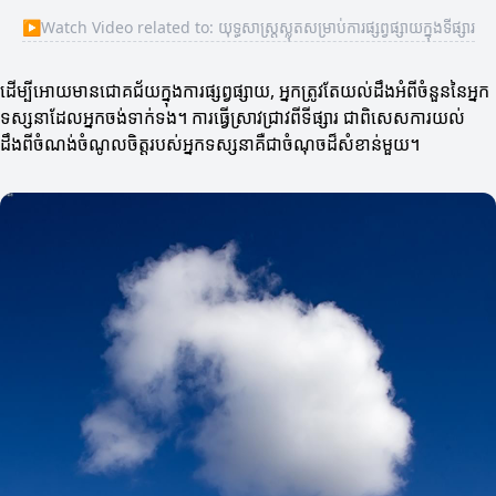
▶
Watch Video related to: យុទ្ធសាស្រ្តស្លុតសម្រាប់ការផ្សព្វផ្សាយក្នុងទីផ្សារ
ដើម្បីអោយមានជោគជ័យក្នុងការផ្សព្វផ្សាយ, អ្នកត្រូវតែយល់ដឹងអំពីចំនួននៃអ្នក
ទស្សនាដែលអ្នកចង់ទាក់ទង។ ការធ្វើស្រាវជ្រាវពីទីផ្សារ ជាពិសេសការយល់
ដឹងពីចំណង់ចំណូលចិត្តរបស់អ្នកទស្សនាគឺជាចំណុចដ៏សំខាន់មួយ។