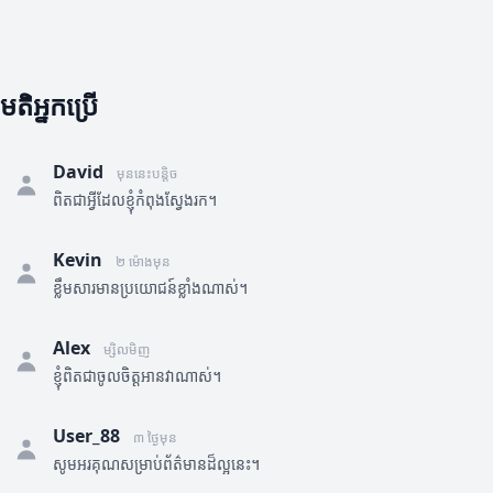
មតិអ្នកប្រើ
David
មុននេះបន្តិច
ពិតជាអ្វីដែលខ្ញុំកំពុងស្វែងរក។
Kevin
២ ម៉ោងមុន
ខ្លឹមសារមានប្រយោជន៍ខ្លាំងណាស់។
Alex
ម្សិលមិញ
ខ្ញុំពិតជាចូលចិត្តអានវាណាស់។
User_88
៣ ថ្ងៃមុន
សូមអរគុណសម្រាប់ព័ត៌មានដ៏ល្អនេះ។