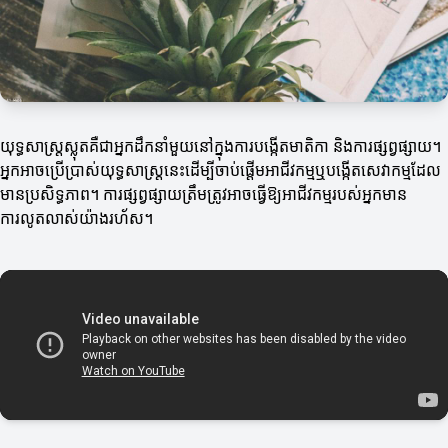
យុទ្ធសាស្រ្តស្លុតគឺជាអ្នកដឹកនាំមួយនៅក្នុងការបង្កើតមាតិកា និងការផ្សព្វផ្សាយ។
អ្នកអាចប្រើប្រាស់យុទ្ធសាស្រ្តនេះដើម្បីចាប់ផ្តើមអាជីវកម្មឬបង្កើតសេវាកម្មដែល
មានប្រសិទ្ធភាព។ ការផ្សព្វផ្សាយត្រឹមត្រូវអាចធ្វើឱ្យអាជីវកម្មរបស់អ្នកមាន
ការលូតលាស់យ៉ាងរហ័ស។