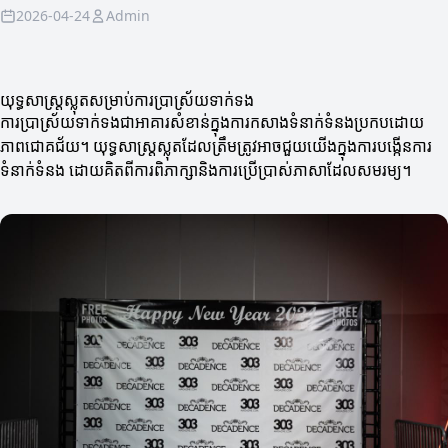
2026-04-24
Admin
យុទ្ធសាស្រ្តស្លុតសម្រាប់ការប្រាស្រ័យទាក់ទង
ការប្រាស្រ័យទាក់ទងជាអាគារសំខាន់ក្នុងការកសាងទំនាក់ទំនងប្រកបដោយ
ភាពជោគជ័យ។ យុទ្ធសាស្រ្តស្លុតដែលត្រឹមត្រូវអាចជួយយើងក្នុងការបង្កើនការ
ទំនាក់ទំនង ដោយគិតពីការពិភាក្សានិងការប្រើប្រាស់ភាសាដែលសមរម្យ។