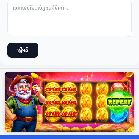
ផ្ញើមតិ