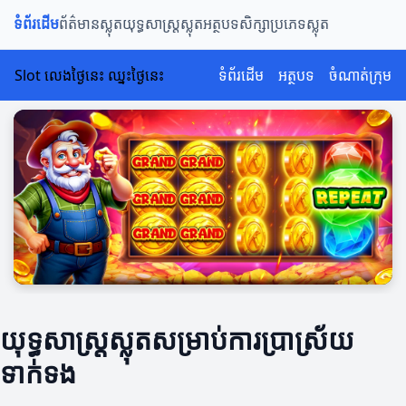
ទំព័រដើម
ព័ត៌មានស្លុត
យុទ្ធសាស្រ្តស្លុត
អត្ថបទសិក្សា
ប្រភេទស្លុត
Slot លេងថ្ងៃនេះ ឈ្នះថ្ងៃនេះ
ទំព័រដើម
អត្ថបទ
ចំណាត់ក្រុម
យុទ្ធសាស្រ្តស្លុតសម្រាប់ការប្រាស្រ័យ
ទាក់ទង