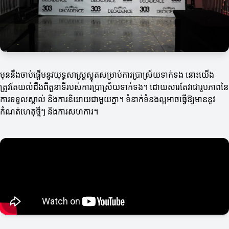
មុននឹងចាប់ផ្តើមនូវយុទ្ធសាស្រ្តស្លុតសម្រាប់ការប្រាស្រ័យទាក់ទង នោះយើង
ត្រូវតែយល់ដឹងពីតួនាទីរបស់ការប្រាស្រ័យទាក់ទង។ ដោយសារតែវាជារូបភាពនៃ
ការទទួលស្គាល់ និងការនិយាយជាមួយគ្នា។ ទំនាក់ទំនងល្អអាចធ្វើឱ្យមាននូវ
កំណត់ហេតុថ្មីៗ និងការសហការ។