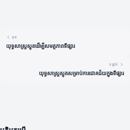
មុន
យុទ្ធសាស្រ្តស្លុតដើម្បីសមត្ថភាពទីផ្សារ
បន្ទាប់
យុទ្ធសាស្រ្តស្លុតសម្រាប់ការជោគជ័យក្នុងទីផ្សារ
មតិអ្នកប្រើ