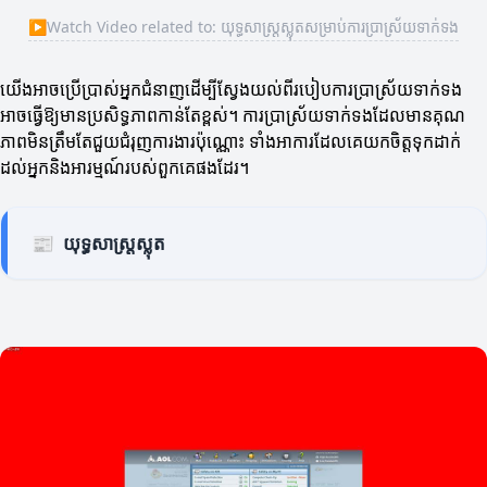
▶
Watch Video related to: យុទ្ធសាស្រ្តស្លុតសម្រាប់ការប្រាស្រ័យទាក់ទង
យើងអាចប្រើប្រាស់អ្នកជំនាញដើម្បីស្វែងយល់ពីរបៀបការប្រាស្រ័យទាក់ទង
អាចធ្វើឱ្យមានប្រសិទ្ធភាពកាន់តែខ្ពស់។ ការប្រាស្រ័យទាក់ទងដែលមានគុណ
ភាពមិនត្រឹមតែជួយជំរុញការងារប៉ុណ្ណោះ ទាំងអាការដែលគេយកចិត្តទុកដាក់
ដល់អ្នកនិងអារម្មណ៍របស់ពួកគេផងដែរ។
📰
យុទ្ធសាស្រ្តស្លុត