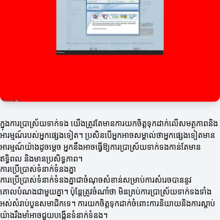
ក្នុងការប្រាស្រ័យទាក់ទង យើងត្រូវតែមានការយកចិត្តទុកដាក់លើសមត្ថភាពនិង
អារម្មណ៍របស់អ្នកផ្សេងទៀត។ ប្រសិនបើអ្នកអាចសម្គាល់ថាអ្នកផ្សេងទៀតមាន
អារម្មណ៍យ៉ាងដូចម្តេច អ្នកនឹងអាចធ្វើឱ្យការប្រាស្រ័យទាក់ទងកាន់តែមាន
ឥទ្ធិពល និងមានប្រសិទ្ធភាព។
ការប្រើប្រាស់ទំនាក់ទំនងគ្នា
ការប្រើប្រាស់ទំនាក់ទំនងគ្នាជាចំណុចសំខាន់សម្រាប់ការសំរេចបាននូវ
គោលបំណងជាមួយគ្នា។ ប៉ុន្តែត្រូវចំណាំថា មិនគ្រប់ការប្រាស្រ័យទាក់ទងទាំង
អស់សំរាប់បួនសមាជិកទេ។ ការយកចិត្តទុកដាក់ចំពោះការនិយាយនិងការស្ដាប់
យ៉ាងរឹងមាំអាចជួយបង្កើនទំនាក់ទំនង។