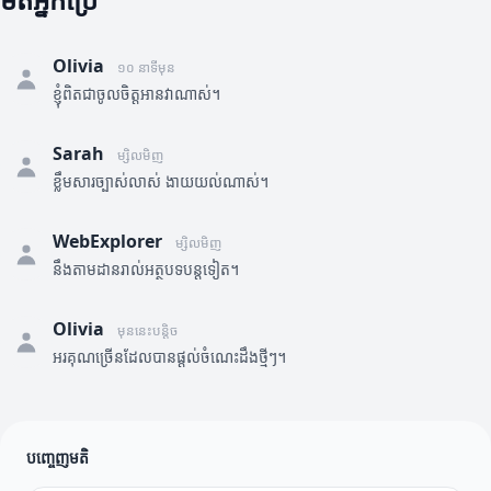
Olivia
១០ នាទីមុន
ខ្ញុំពិតជាចូលចិត្តអានវាណាស់។
Sarah
ម្សិលមិញ
ខ្លឹមសារច្បាស់លាស់ ងាយយល់ណាស់។
WebExplorer
ម្សិលមិញ
នឹងតាមដានរាល់អត្ថបទបន្តទៀត។
Olivia
មុននេះបន្តិច
អរគុណច្រើនដែលបានផ្តល់ចំណេះដឹងថ្មីៗ។
បញ្ចេញមតិ