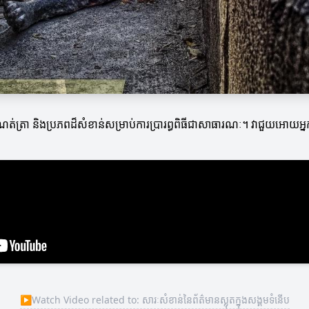
នៃកំណត់ត្រា និងប្រភពដ៏សំខាន់សម្រាប់ការប្រារព្ធពិធីជាសាធារណៈ។ វាជួយអោយ
▶
Watch Video related to: សារៈសំខាន់នៃព័ត៌មានស្លុតក្នុងសង្គមទំនើប