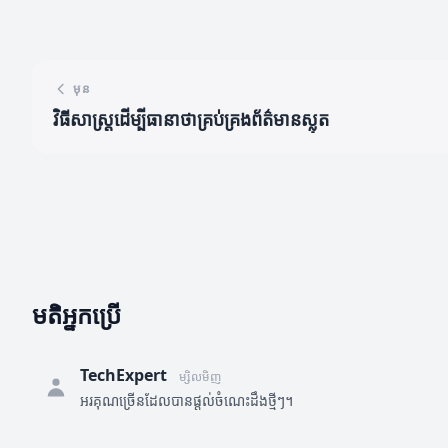
មុន
វិធីសាស្ត្រដើម្បីធានាថាគ្រប់គ្រងព័ត៌មានស្លុត
មតិអ្នកប្រើ
TechExpert
ម្សិលមិញ
អរគុណច្រើនដែលបានផ្តល់ចំណេះដឹងថ្មីៗ។