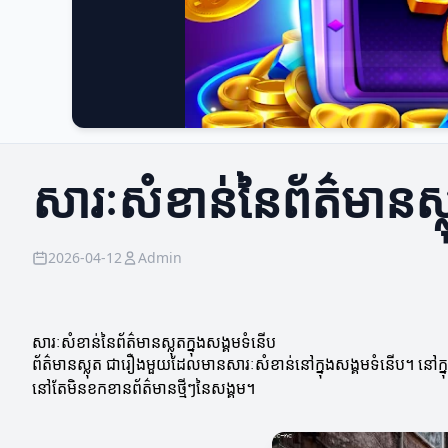
សារៈសំខាន់នៃព័ត៌មានស្ល
2026-04-12
Admin
សារៈសំខាន់នៃព័ត៌មានស្លុតក្នុងសង្គមទំនើប
ព័ត៌មានស្លុត ជារឿងមួយដែលមានសារៈសំខាន់នៅក្នុងសង្គមទំនើប។ នៅក្ន
នៅតែមិនខកខានព័ត៌មានថ្មីៗនៃសង្គម។