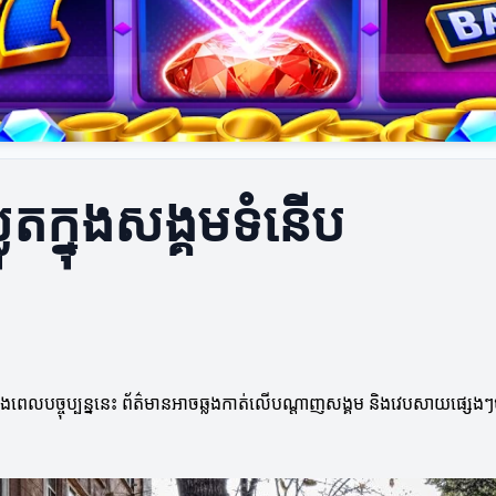
ុតក្នុងសង្គមទំនើប
ុងពេលបច្ចុប្បន្ននេះ ព័ត៌មានអាចឆ្លងកាត់លើបណ្តាញសង្គម និងវេបសាយផ្សេង