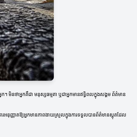
នក។ មិនថាអ្នកគឺជា មនុស្សធម្មតា ឬជាអ្នកមានឥទ្ធិពលក្នុងសង្គម ព័ត៌មាន
ារអនុញ្ញាតឱ្យអ្នកមានភាពងាយស្រួលក្នុងការទទួលបានព័ត៌មានស្លុតដែល