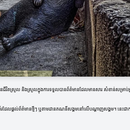
្នកមានជីវិតស្រួល និងស្រួលក្នុងការទទួលបានព័ត៌មានដែលមានសារៈសំខាន់សម្រាប់អ្
ទំព័រដែលផ្តល់ព័ត៌មានថ្មីៗ ឬតាមដានគណនីសង្គមនៅលើបណ្តាញសង្គម។ នេះជាក